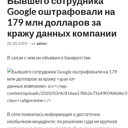
Бывшего сотрудника
Google оштрафовали на
179 млн долларов за
кражу данных компании
05.03.2020
-
от
admin
В связи с чем он объявил о банкротстве
данных компании» src=»/wp-
content/uploads/2020/03/4c816ea178b2e71649f09d606c5
class=»aligncenter» />
В сети появилась информация о достаточно
необычном инциденте: по решению суда не крупная