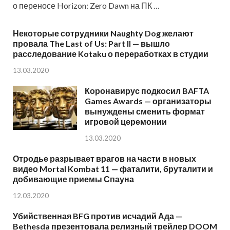
о переносе Horizon: Zero Dawn на ПК …
Некоторые сотрудники Naughty Dog желают
провала The Last of Us: Part II — вышло
расследование Kotaku о переработках в студии
13.03.2020
Коронавирус подкосил BAFTA
Games Awards — организаторы
вынуждены сменить формат
игровой церемонии
13.03.2020
Отродье разрывает врагов на части в новых
видео Mortal Kombat 11 — фаталити, бруталити и
добивающие приемы Спауна
12.03.2020
Убийственная BFG против исчадий Ада —
Bethesda презентовала релизный трейлер DOOM