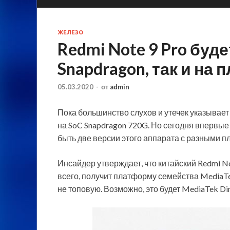
ЖЕЛЕЗО
Redmi Note 9 Pro буде
Snapdragon, так и на
05.03.2020
-
от
admin
Пока большинство слухов и утечек указывает 
на SoC Snapdragon 720G. Но сегодня впервые
быть две версии этого аппарата с разными 
Инсайдер утверждает, что китайский Redmi Not
всего, получит платформу семейства MediaTe
не топовую. Возможно, это будет MediaTek Di