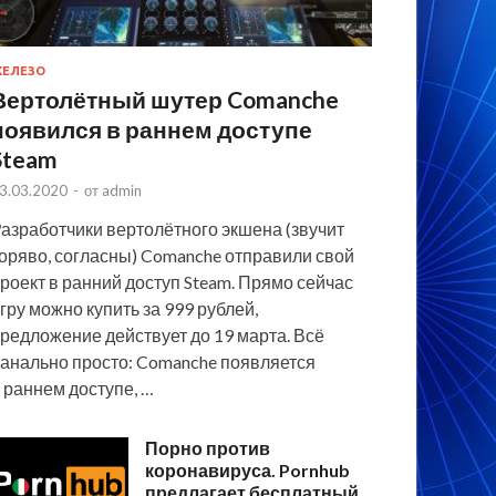
ЕЛЕЗО
Вертолётный шутер Comanche
появился в раннем доступе
Steam
3.03.2020
-
от
admin
азработчики вертолётного экшена (звучит
оряво, согласны) Comanche отправили свой
роект в ранний доступ Steam. Прямо сейчас
гру можно купить за 999 рублей,
редложение действует до 19 марта. Всё
анально просто: Comanche появляется
 раннем доступе, …
Порно против
коронавируса. Pornhub
предлагает бесплатный