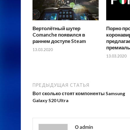
Вертолётный шутер
Порно пр
Comanche появился в
коронавир
раннем доступе Steam
предлага
премиаль
13.03.2020
13.03.2020
ПРЕДЫДУЩАЯ СТАТЬЯ
Вот сколько стоят компоненты Samsung
Galaxy S20 Ultra
О admin