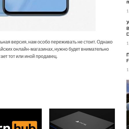
1
У
B
льная версия, нам особо переживать не стоит. Однако
1
айских онлайн-магазинах, нужно будет внимательно
П
ает тот или иной продавец.
F
1