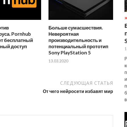
Ж
отив
Больше сумасшествия.
уса. Pornhub
Невероятная
ет бесплатный
производительность и
ный доступ
потенциальный прототип
1
Sony PlayStation 5
Р
13.03.2020
к
п
и
СЛЕДУЮЩАЯ СТАТЬЯ
п
От чего нейросети избавят мир
б
в