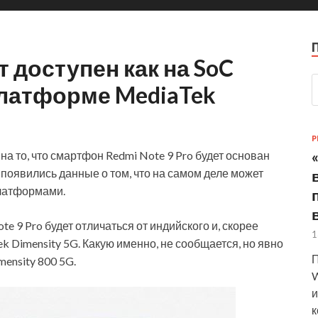
т доступен как на SoC
 платформе MediaTek
P
на то, что смартфон Redmi Note 9 Pro будет
основан
 появились данные о том, что на самом деле может
платформами.
e 9 Pro будет отличаться от индийского и, скорее
1
k Dimensity 5G. Какую именно, не сообщается, но явно
П
mensity 800 5G.
W
и
к