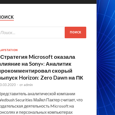
ПОИСК
LAYSTATION
«Стратегия Microsoft оказала
влияние на Sony»: Аналитик
прокомментировал скорый
выпуск Horizon: Zero Dawn на ПК
3.03.2020
-
от
admin
редставитель аналитической компании
edbush Securities Майкл Пактер считает, что
здательская деятельность Microsoft на
онсолях и персональных компьютерах