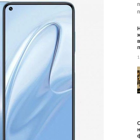
п
п
ж
п
1
О
н