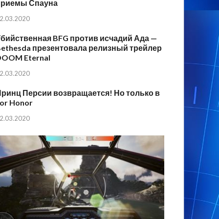
приемы Спауна
2.03.2020
бийственная BFG против исчадий Ада —
ethesda презентовала релизный трейлер
DOOM Eternal
2.03.2020
ринц Персии возвращается! Но только в
or Honor
2.03.2020