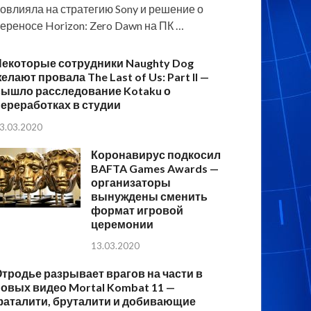
овлияла на стратегию Sony и решение о
ереносе Horizon: Zero Dawn на ПК …
Некоторые сотрудники Naughty Dog
елают провала The Last of Us: Part II —
вышло расследование Kotaku о
ереработках в студии
3.03.2020
Коронавирус подкосил
BAFTA Games Awards —
организаторы
вынуждены сменить
формат игровой
церемонии
13.03.2020
тродье разрывает врагов на части в
овых видео Mortal Kombat 11 —
фаталити, бруталити и добивающие