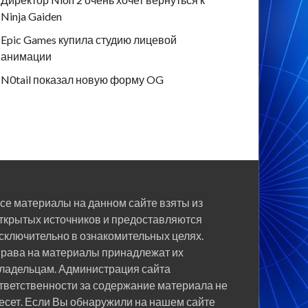
Ninja Gaiden
Epic Games купила студию лицевой
анимации
N0tail показал новую форму OG
се материалы на данном сайте взяты из
ткрытых источников и предоставляются
сключительно в ознакомительных целях.
рава на материалы принадлежат их
ладельцам. Администрация сайта
тветственности за содержание материала не
есет. Если Вы обнаружили на нашем сайте