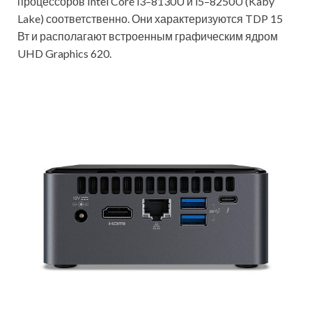
процессоров Intel Core i3–8130U и i5–8250U (Kaby
Lake) соответственно. Они характеризуются TDP 15
Вт и располагают встроенным графическим ядром
UHD Graphics 620.