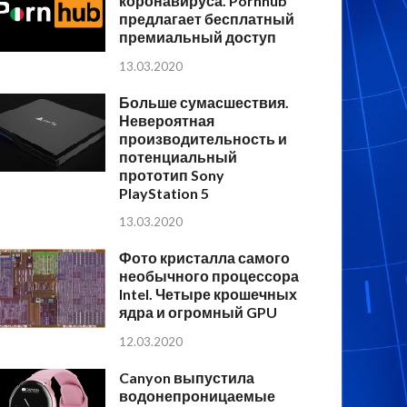
коронавируса. Pornhub
предлагает бесплатный
премиальный доступ
13.03.2020
Больше сумасшествия.
Невероятная
производительность и
потенциальный
прототип Sony
PlayStation 5
13.03.2020
Фото кристалла самого
необычного процессора
Intel. Четыре крошечных
ядра и огромный GPU
12.03.2020
Canyon выпустила
водонепроницаемые