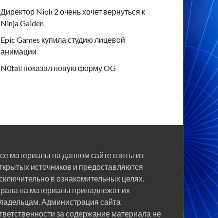
Директор Nioh 2 очень хочет вернуться к
Ninja Gaiden
Epic Games купила студию лицевой
анимации
N0tail показал новую форму OG
се материалы на данном сайте взяты из
ткрытых источников и предоставляются
сключительно в ознакомительных целях.
рава на материалы принадлежат их
ладельцам. Администрация сайта
тветственности за содержание материала не