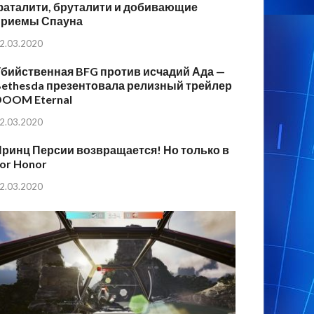
фаталити, бруталити и добивающие
приемы Спауна
2.03.2020
бийственная BFG против исчадий Ада —
ethesda презентовала релизный трейлер
DOOM Eternal
2.03.2020
ринц Персии возвращается! Но только в
or Honor
2.03.2020