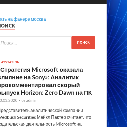
ать на фанере москва
ПОИСК
LAYSTATION
«Стратегия Microsoft оказала
влияние на Sony»: Аналитик
прокомментировал скорый
выпуск Horizon: Zero Dawn на ПК
3.03.2020
-
от
admin
редставитель аналитической компании
edbush Securities Майкл Пактер считает, что
здательская деятельность Microsoft на