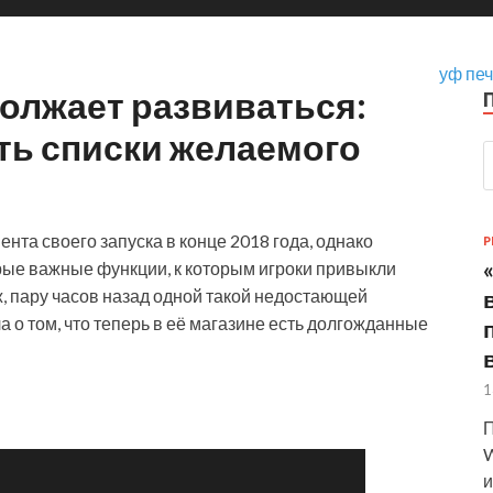
уф печ
должает развиваться:
сть списки желаемого
ента своего запуска в конце 2018 года, однако
P
рые важные функции, к которым игроки привыкли
, пару часов назад одной такой недостающей
 о том, что теперь в её магазине есть долгожданные
1
П
W
и