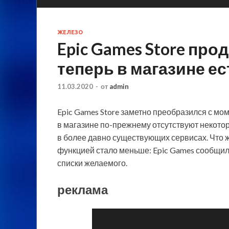
ЖЕЛЕЗО
Epic Games Store про
теперь в магазине е
11.03.2020
-
от
admin
Epic Games Store заметно преобразился с мом
в магазине по-прежнему отсутствуют некото
в более давно существующих сервисах. Что ж
функцией стало
меньше: Epic Games сообщила
списки желаемого.
реклама