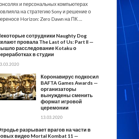
онсолях и персональных компьютерах
овлияла на стратегию Sony и решение о
ереносе Horizon: Zero Dawn на ПК …
Некоторые сотрудники Naughty Dog
елают провала The Last of Us: Part II —
вышло расследование Kotaku о
ереработках в студии
3.03.2020
Коронавирус подкосил
BAFTA Games Awards —
организаторы
вынуждены сменить
формат игровой
церемонии
13.03.2020
тродье разрывает врагов на части в
овых видео Mortal Kombat 11 —