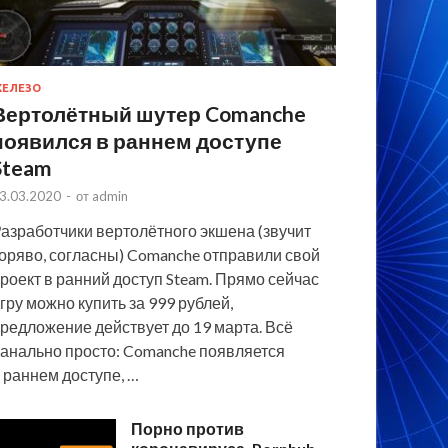
ЕЛЕЗО
Вертолётный шутер Comanche
появился в раннем доступе
Steam
3.03.2020
-
от
admin
азработчики вертолётного экшена (звучит
оряво, согласны) Comanche отправили свой
роект в ранний доступ Steam. Прямо сейчас
гру можно купить за 999 рублей,
редложение действует до 19 марта. Всё
анально просто: Comanche появляется
 раннем доступе, …
Порно против