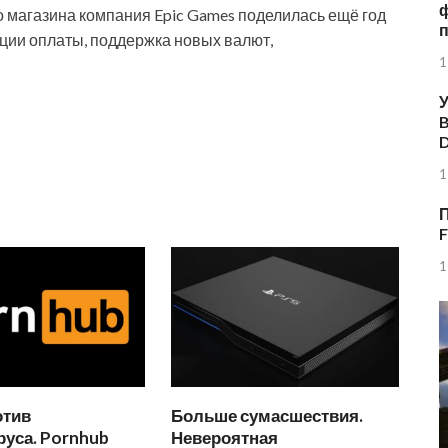
о магазина компания Epic Games поделилась ещё год
кции оплаты, поддержка новых валют,
1
У
B
1
П
F
1
отив
Больше сумасшествия.
уса. Pornhub
Невероятная