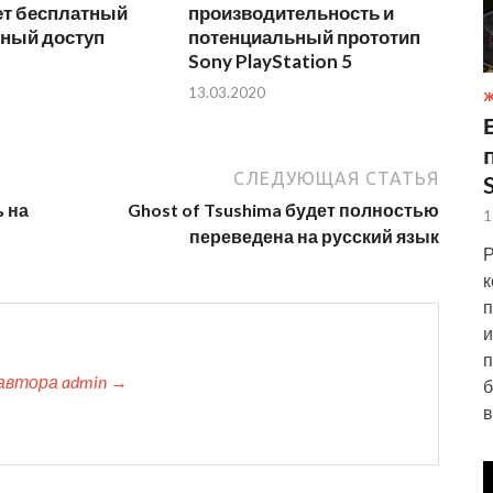
ет бесплатный
производительность и
ный доступ
потенциальный прототип
Sony PlayStation 5
13.03.2020
Ж
СЛЕДУЮЩАЯ СТАТЬЯ
ь на
Ghost of Tsushima будет полностью
1
переведена на русский язык
Р
к
п
и
п
автора admin →
б
в