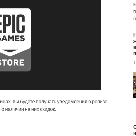
к
п
п
ж
п
1
зинах: вы будете получать уведомления о релизе
 о наличии на них скидок.
О
н