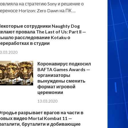
овлияла на стратегию Sony и решение о
ереносе Horizon: Zero Dawn на ПК …
Некоторые сотрудники Naughty Dog
елают провала The Last of Us: Part II —
вышло расследование Kotaku о
ереработках в студии
3.03.2020
Коронавирус подкосил
BAFTA Games Awards —
организаторы
вынуждены сменить
формат игровой
церемонии
13.03.2020
тродье разрывает врагов на части в
овых видео Mortal Kombat 11 —
фаталити, бруталити и добивающие