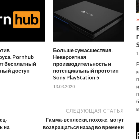
Ж
отив
Больше сумасшествия.
1
уса. Pornhub
Невероятная
ет бесплатный
производительность и
Р
ный доступ
потенциальный прототип
к
Sony PlayStation 5
п
и
13.03.2020
п
б
в
СЛЕДУЮЩАЯ СТАТЬЯ
ец-
Гамма-всплески, похоже, могут
k на
возвращаться назад во времени