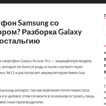
фон Samsung со
ром? Разборка Galaxy
 ностальгию
P
а смартфон Galaxy Xcover Pro — защищённую модель
 аппарат не боится воды и пыли, соответствует
nos 9611 и располагает аккумулятором ёмкостью
1
П
amsung аппарат, так как компания почти перестала
W
и в целом в этом сегменте в основном остались лишь
и
звестные производители.
к