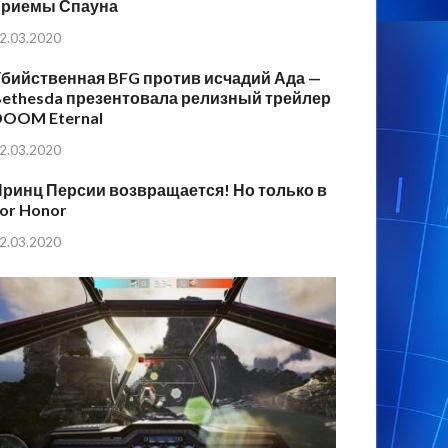
приемы Спауна
2.03.2020
бийственная BFG против исчадий Ада —
ethesda презентовала релизный трейлер
DOOM Eternal
2.03.2020
ринц Персии возвращается! Но только в
or Honor
2.03.2020