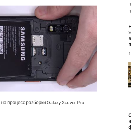
п
п
ж
п
1
 на процесс разборки Galaxy Xcover Pro
О
н