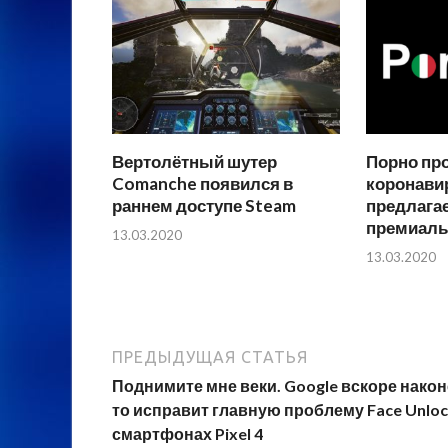
Вертолётный шутер
Порно пр
Comanche появился в
коронавир
раннем доступе Steam
предлага
премиаль
13.03.2020
13.03.2020
ПРЕДЫДУЩАЯ СТАТЬЯ
Поднимите мне веки. Google вскоре након
то исправит главную проблему Face Unloc
смартфонах Pixel 4