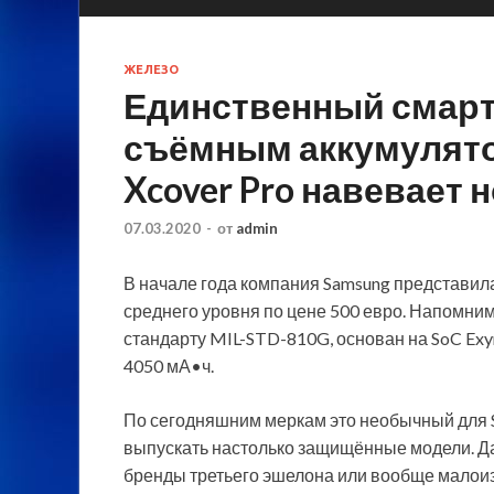
ЖЕЛЕЗО
Единственный смарт
съёмным аккумулято
Xcover Pro навевает
07.03.2020
-
от
admin
В начале года компания Samsung представил
среднего уровня по цене 500 евро. Напомним,
стандарту MIL-STD-810G, основан на SoC Exy
4050 мА•ч.
По сегодняшним
меркам это необычный для S
выпускать настолько защищённые модели. Да 
бренды третьего эшелона или вообще малои