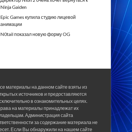
Ninja Gaiden
Epic Games купила студию лицевой
анимации
N0tail показал новую форму OG
се материалы на данном сайте взяты из
ткрытых источников и предоставляются
сключительно в ознакомительных целях.
рава на материалы принадлежат их
ладельцам. Администрация сайта
тветственности за содержание материала не
есет. Если Вы обнаружили на нашем сайте