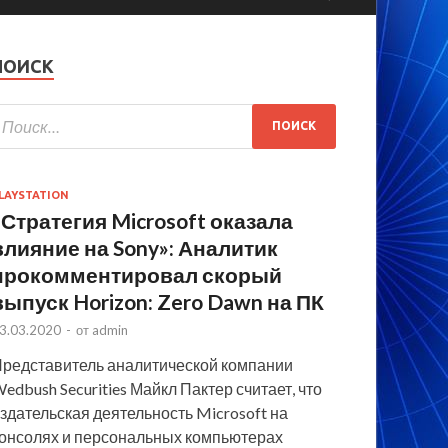
ПОИСК
LAYSTATION
«Стратегия Microsoft оказала
влияние на Sony»: Аналитик
прокомментировал скорый
выпуск Horizon: Zero Dawn на ПК
3.03.2020
-
от
admin
редставитель аналитической компании
edbush Securities Майкл Пактер считает, что
здательская деятельность Microsoft на
онсолях и персональных компьютерах