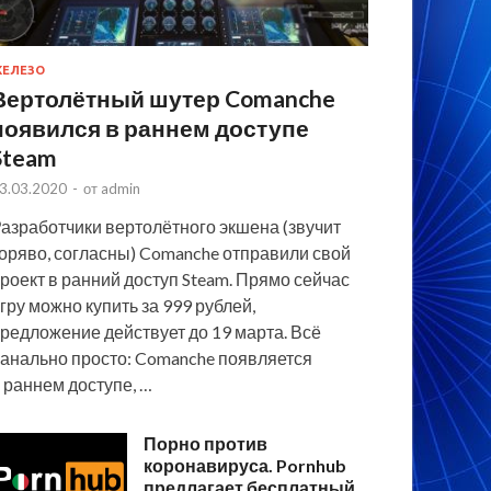
ЕЛЕЗО
Вертолётный шутер Comanche
появился в раннем доступе
Steam
3.03.2020
-
от
admin
азработчики вертолётного экшена (звучит
оряво, согласны) Comanche отправили свой
роект в ранний доступ Steam. Прямо сейчас
гру можно купить за 999 рублей,
редложение действует до 19 марта. Всё
анально просто: Comanche появляется
 раннем доступе, …
Порно против
коронавируса. Pornhub
предлагает бесплатный