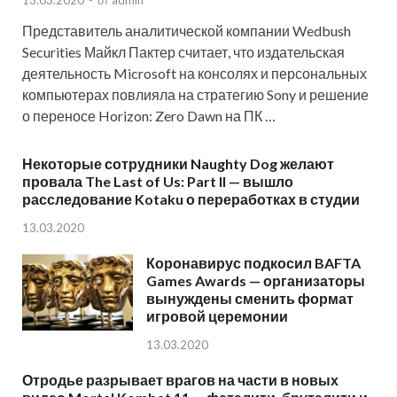
13.03.2020
-
от
admin
Представитель аналитической компании Wedbush
Securities Майкл Пактер считает, что издательская
деятельность Microsoft на консолях и персональных
компьютерах повлияла на стратегию Sony и решение
о переносе Horizon: Zero Dawn на ПК …
Некоторые сотрудники Naughty Dog желают
провала The Last of Us: Part II — вышло
расследование Kotaku о переработках в студии
13.03.2020
Коронавирус подкосил BAFTA
Games Awards — организаторы
вынуждены сменить формат
игровой церемонии
13.03.2020
Отродье разрывает врагов на части в новых