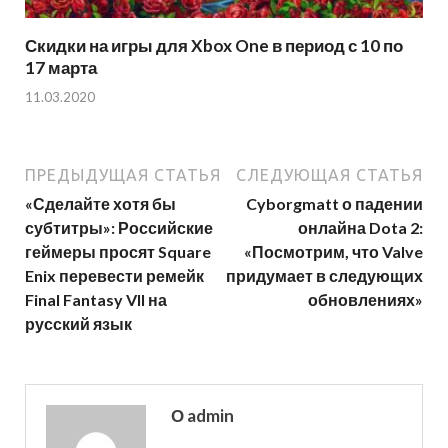
Скидки на игры для Xbox One в период с 10 по
17 марта
11.03.2020
ПРЕДЫДУЩАЯ СТАТЬЯ
СЛЕДУЮЩАЯ СТАТЬЯ
«Сделайте хотя бы
Cyborgmatt о падении
субтитры»: Российские
онлайна Dota 2:
геймеры просят Square
«Посмотрим, что Valve
Enix перевести ремейк
придумает в следующих
Final Fantasy VII на
обновлениях»
русский язык
О admin