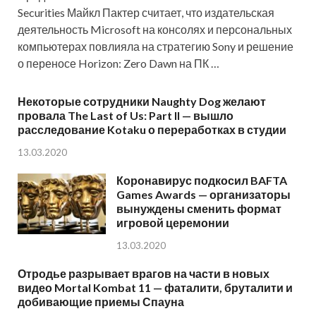
Securities Майкл Пактер считает, что издательская
деятельность Microsoft на консолях и персональных
компьютерах повлияла на стратегию Sony и решение
о переносе Horizon: Zero Dawn на ПК …
Некоторые сотрудники Naughty Dog желают
провала The Last of Us: Part II — вышло
расследование Kotaku о переработках в студии
13.03.2020
Коронавирус подкосил BAFTA
Games Awards — организаторы
вынуждены сменить формат
игровой церемонии
13.03.2020
Отродье разрывает врагов на части в новых
видео Mortal Kombat 11 — фаталити, бруталити и
добивающие приемы Спауна