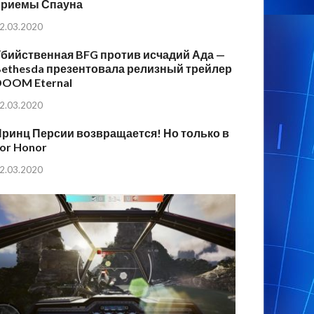
приемы Спауна
2.03.2020
бийственная BFG против исчадий Ада —
ethesda презентовала релизный трейлер
DOOM Eternal
2.03.2020
ринц Персии возвращается! Но только в
or Honor
2.03.2020