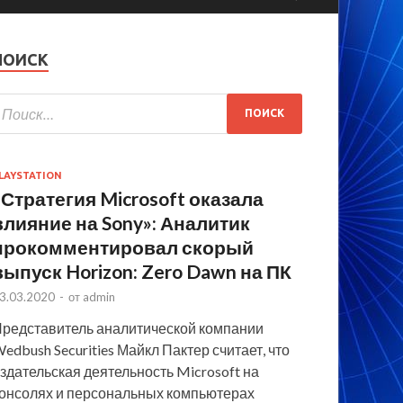
ПОИСК
LAYSTATION
«Стратегия Microsoft оказала
влияние на Sony»: Аналитик
прокомментировал скорый
выпуск Horizon: Zero Dawn на ПК
3.03.2020
-
от
admin
редставитель аналитической компании
edbush Securities Майкл Пактер считает, что
здательская деятельность Microsoft на
онсолях и персональных компьютерах