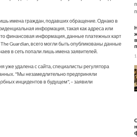
п
п
лишь имена граждан, подавших обращение. Однако в
нфиденциальная информация, такая как адреса или
ж
 что финансовая информация, данные платежных карт
 The Guardian, всего могли быть опубликованы данные
п
лучаев в сеть попали лишь имена заявителей.
1
я уже удалена с сайта, специалисты регулятора
анных. "Мы незамедлительно предприняли
бных инцидентов в будущем", – заявили
О
н