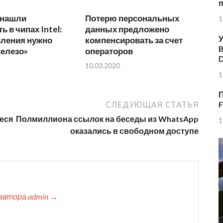
 нашли
Потерю персональных
1
 в чипах Intel:
данных предложено
У
вления нужно
компенсировать за счет
B
железо»
операторов
10.03.2020
1
П
F
СЛЕДУЮЩАЯ СТАТЬЯ
иеся
Полмиллиона ссылок на беседы из WhatsApp
1
оказались в свободном доступе
автора admin →