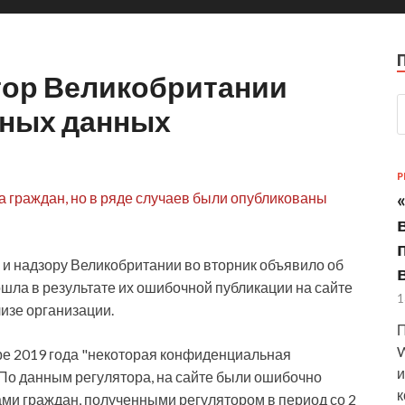
тор Великобритании
чных данных
P
а граждан, но в ряде случаев были опубликованы
и надзору Великобритании во вторник объявило об
ошла в
результате их ошибочной публикации на сайте
1
изе организации.
П
W
е 2019 года "некоторая конфиденциальная
и
 По данным регулятора, на сайте были ошибочно
к
ми граждан, полученными регулятором в период со 2