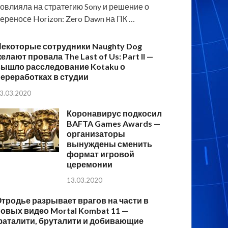
овлияла на стратегию Sony и решение о
ереносе Horizon: Zero Dawn на ПК …
Некоторые сотрудники Naughty Dog
елают провала The Last of Us: Part II —
вышло расследование Kotaku о
ереработках в студии
3.03.2020
Коронавирус подкосил
BAFTA Games Awards —
организаторы
вынуждены сменить
формат игровой
церемонии
13.03.2020
тродье разрывает врагов на части в
овых видео Mortal Kombat 11 —
фаталити, бруталити и добивающие