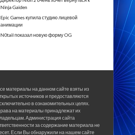
Ninja Gaiden
Epic Games купила студию лицевой
анимации
N0tail показал новую форму OG
се материалы на данном сайте взяты из
ткрытых источников и предоставляются
сключительно в ознакомительных целях.
рава на материалы принадлежат их
ладельцам. Администрация сайта
тветственности за содержание материала не
есет. Если Вы обнаружили на нашем сайте