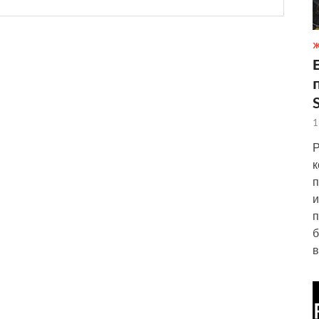
Ж
1
Р
к
п
и
п
б
в