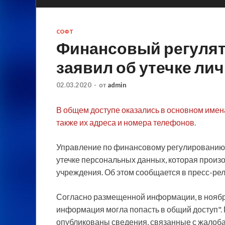
СОФТ
Финансовый регуля
заявил об утечке ли
02.03.2020
-
от
admin
В общем доступе оказались в основном имен
также их адреса и номера телефонов.
Управление по финансовому регулированию 
утечке персональных данных, которая произ
учреждения. Об этом сообщается в пресс-рел
Согласно размещенной информации, в ноябр
информация могла попасть в общий доступ".
опубликованы сведения, связанные с жалоба