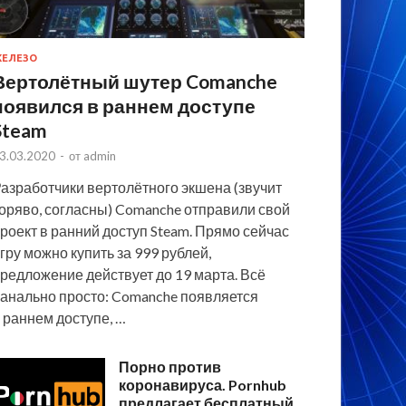
ЕЛЕЗО
Вертолётный шутер Comanche
появился в раннем доступе
Steam
3.03.2020
-
от
admin
азработчики вертолётного экшена (звучит
оряво, согласны) Comanche отправили свой
роект в ранний доступ Steam. Прямо сейчас
гру можно купить за 999 рублей,
редложение действует до 19 марта. Всё
анально просто: Comanche появляется
 раннем доступе, …
Порно против
коронавируса. Pornhub
предлагает бесплатный