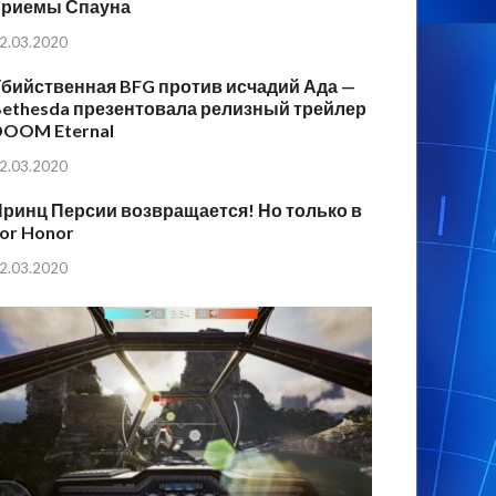
приемы Спауна
2.03.2020
бийственная BFG против исчадий Ада —
ethesda презентовала релизный трейлер
DOOM Eternal
2.03.2020
ринц Персии возвращается! Но только в
or Honor
2.03.2020