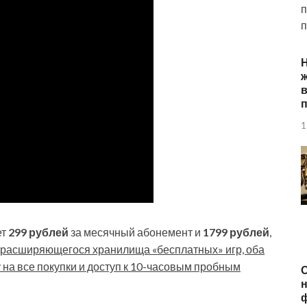
п
п
ж
п
1
ет
299 рублей
за месячный абонемент и
1799 рублей
,
расширяющегося хранилища «бесплатных» игр, оба
на все покупки и доступ к 10-часовым пробным
О
н