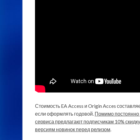
Стоимость EA Access и Origin Acces составля
если оформлять годовой.
Помимо постоянно 
сервиса предлагают подписчикам 10% скидку 
версиям новинок перед релизом
.