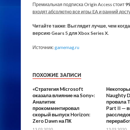
Премиальная подписка Origin Access стоит
9
входят абсолютно все игры EA и ранний дост
Читайте также
:
Выглядит лучше, чем когда
версию Gears 5 для Xbox Series X
.
Источник:
gamemag.ru
ПОХОЖИЕ ЗАПИСИ
«Стратегия Microsoft
Некоторы
оказала влияние на Sony»:
Naughty 
Аналитик
провала T
прокомментировал
Part II —
скорый выпуск Horizon:
расследов
Zero Dawn на ПК
переработ
13.03.2020
13.03.2020