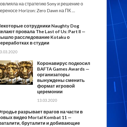
овлияла на стратегию Sony и решение о
ереносе Horizon: Zero Dawn на ПК …
Некоторые сотрудники Naughty Dog
елают провала The Last of Us: Part II —
вышло расследование Kotaku о
ереработках в студии
3.03.2020
Коронавирус подкосил
BAFTA Games Awards —
организаторы
вынуждены сменить
формат игровой
церемонии
13.03.2020
тродье разрывает врагов на части в
овых видео Mortal Kombat 11 —
фаталити, бруталити и добивающие