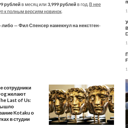
99 рублей
в месяц или
3,999 рублей
в год.
В нее
уп к полным версиям новинок
.
1
У
-либо — Фил Спенсер намекнул на некстген-
B
1
П
F
1
е сотрудники
Dog желают
he Last of Us:
 вышло
ание Kotaku о
ках в студии