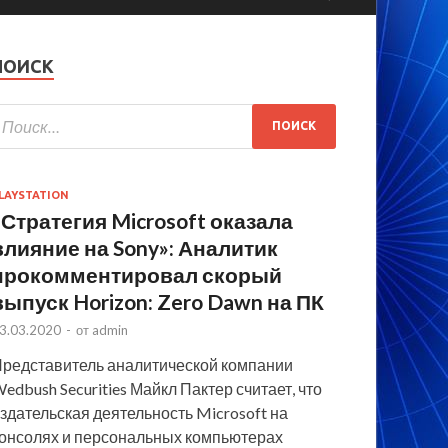
ПОИСК
LAYSTATION
«Стратегия Microsoft оказала
влияние на Sony»: Аналитик
прокомментировал скорый
выпуск Horizon: Zero Dawn на ПК
3.03.2020
-
от
admin
редставитель аналитической компании
edbush Securities Майкл Пактер считает, что
здательская деятельность Microsoft на
онсолях и персональных компьютерах