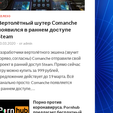
ЕЛЕЗО
Вертолётный шутер Comanche
появился в раннем доступе
Steam
3.03.2020
-
от
admin
азработчики вертолётного экшена (звучит
оряво, согласны) Comanche отправили свой
роект в ранний доступ Steam. Прямо сейчас
гру можно купить за 999 рублей,
редложение действует до 19 марта. Всё
анально просто: Comanche появляется
 раннем доступе, …
Порно против
коронавируса. Pornhub
предлагает бесплатный