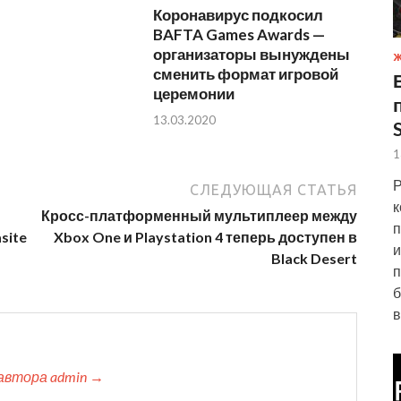
Коронавирус подкосил
BAFTA Games Awards —
организаторы вынуждены
Ж
сменить формат игровой
церемонии
13.03.2020
1
Р
СЛЕДУЮЩАЯ СТАТЬЯ
к
Кросс-платформенный мультиплеер между
п
site
Xbox One и Playstation 4 теперь доступен в
и
Black Desert
п
б
в
автора admin →