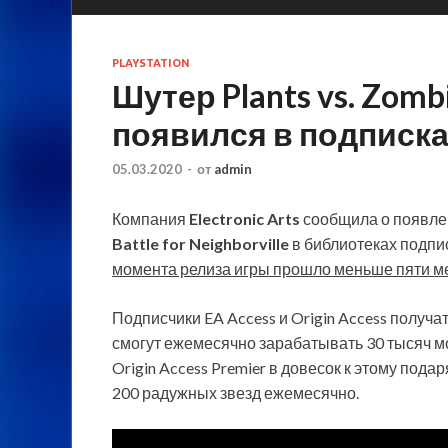
PLAYSTATION
Шутер Plants vs. Zombie
появился в подписках 
05.03.2020
-
от
admin
Компания
Electronic Arts
сообщила о появле
Battle for Neighborville
в библиотеках подп
момента релиза игры прошло меньше пяти м
Подписчики EA Access и Origin Access получа
смогут ежемесячно зарабатывать 30 тысяч мо
Origin Access Premier в довесок к этому под
200 радужных звезд ежемесячно.