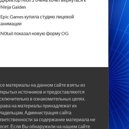
Ninja Gaiden
Epic Games купила студию лицевой
анимации
N0tail показал новую форму OG
се материалы на данном сайте взяты из
ткрытых источников и предоставляются
сключительно в ознакомительных целях.
рава на материалы принадлежат их
ладельцам. Администрация сайта
тветственности за содержание материала не
есет. Если Вы обнаружили на нашем сайте