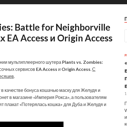
s: Battle for Neighborville
EA Access и Origin Access
P
нии мультиплеерного шутера
Plants vs. Zombies:
исочных сервисов
EA Access
и
Origin Access
.
С
есяцев
.
т в качестве бонуса кошачью маску для Желудя и
1
нет в магазине «Империя Рокса», а пользователям
П
арят плакат «Потерялась кошка» для Дуба и Желудя и
W
и
к