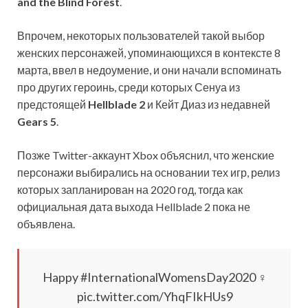
and the Blind Forest
.
Впрочем, некоторых пользователей такой выбор
женских персонажей, упоминающихся в контексте 8
марта, ввел в недоумение, и они начали вспоминать
про других героинь, среди которых Сенуа из
предстоящей
Hellblade 2
и Кейт Диаз из недавней
Gears 5
.
Позже Twitter-аккаунт Xbox объяснил, что женские
персонажи выбирались на основании тех игр, релиз
которых запланирован на 2020 год, тогда как
официальная дата выхода Hellblade 2 пока не
объявлена.
Happy #InternationalWomensDay2020 ♀️
pic.twitter.com/YhqFIkHUs9