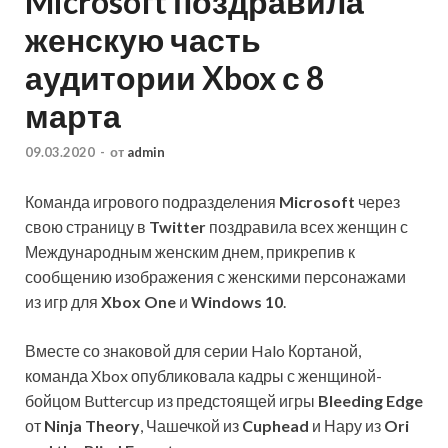
Microsoft поздравила
женскую часть
аудитории Xbox с 8
марта
09.03.2020
-
от
admin
Команда игрового подразделения
Microsoft
через
свою страницу в
Twitter
поздравила всех женщин с
Международным женским днем, прикрепив к
сообщению изображения с женскими персонажами
из игр для
Xbox One
и
Windows 10
.
Вместе со знаковой для серии Halo Кортаной,
команда Xbox опубликовала кадры с женщиной-
бойцом Buttercup из предстоящей игры
Bleeding Edge
от
Ninja Theory
, Чашечкой из
Cuphead
и Нару из
Ori