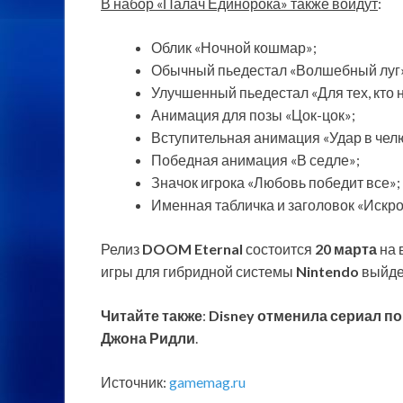
В набор «Палач Единорока» также войдут
:
Облик «Ночной кошмар»;
Обычный пьедестал «Волшебный луг
Улучшенный пьедестал «Для тех, кто н
Анимация для позы «Цок-цок»;
Вступительная анимация «Удар в чел
Победная анимация «В седле»;
Значок игрока «Любовь победит все»;
Именная табличка и заголовок «Искр
Релиз
DOOM Eternal
состоится
20 марта
на 
игры для гибридной системы
Nintendo
выйде
Читайте также
:
Disney отменила сериал по
Джона Ридли
.
Источник:
gamemag.ru