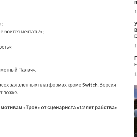
1
»;
У
B
е боится мечтать!»;
1
юсть»;
П
F
ометный Палач».
1
всех заявленных платформах кроме
Switch
. Версия
т позже.
 мотивам «Трон» от сценариста «12 лет рабства»