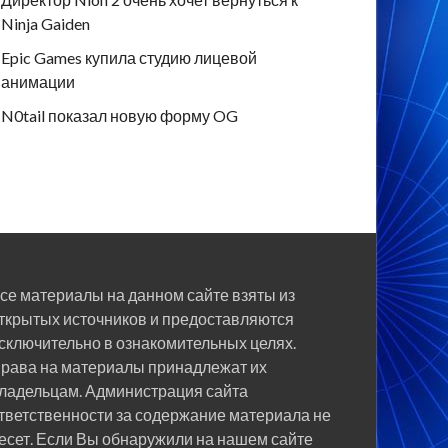
Ninja Gaiden
Epic Games купила студию лицевой
анимации
N0tail показал новую форму OG
се материалы на данном сайте взяты из
ткрытых источников и предоставляются
сключительно в ознакомительных целях.
рава на материалы принадлежат их
ладельцам. Администрация сайта
тветственности за содержание материала не
есет. Если Вы обнаружили на нашем сайте