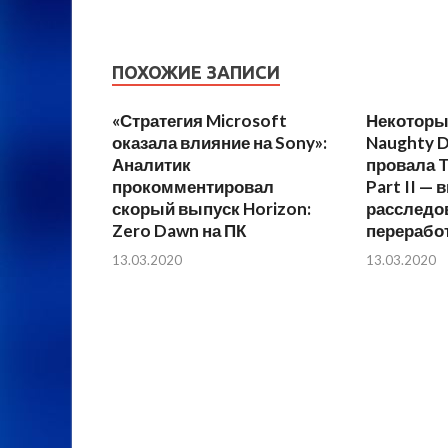
ПОХОЖИЕ ЗАПИСИ
«Стратегия Microsoft
Некоторы
оказала влияние на Sony»:
Naughty 
Аналитик
провала T
прокомментировал
Part II —
скорый выпуск Horizon:
расследов
Zero Dawn на ПК
переработ
13.03.2020
13.03.2020