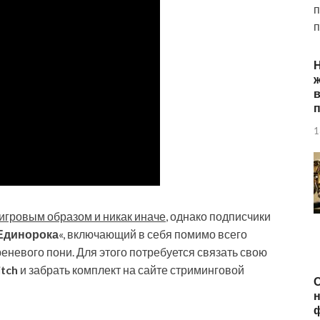
п
п
ж
п
1
игровым образом и никак иначе
, однако подписчики
Единорока
«, включающий в себя помимо всего
еневого пони. Для этого потребуется связать свою
tch
и забрать комплект на сайте стриминговой
О
н