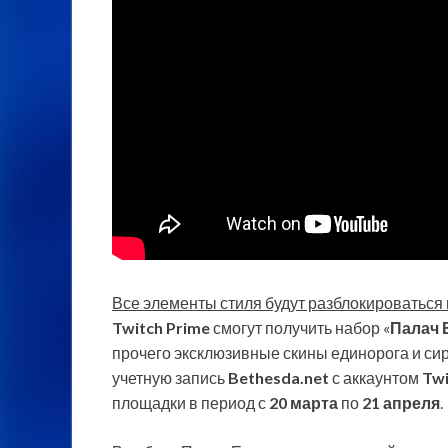
Все элементы стиля будут разблокироваться 
Twitch Prime
смогут получить набор «
Палач 
прочего эксклюзивные скины единорога и сир
учетную запись
Bethesda.net
с аккаунтом
Twi
площадки в период с
20 марта
по
21 апреля
.