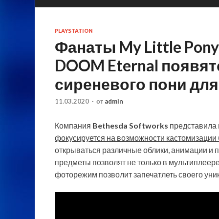
PLAYSTATION
Фанаты My Little Pon
DOOM Eternal появят
сиреневого пони для
11.03.2020
-
от
admin
Компания
Bethesda Softworks
представила
фокусируется на возможности кастомизации
открываться различные облики, анимации и 
предметы позволят не только в мультиплеере,
фоторежим позволит запечатлеть своего ун