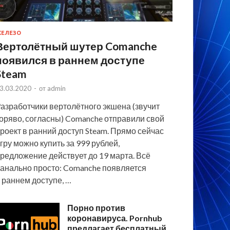
ЕЛЕЗО
Вертолётный шутер Comanche
появился в раннем доступе
Steam
3.03.2020
-
от
admin
азработчики вертолётного экшена (звучит
оряво, согласны) Comanche отправили свой
роект в ранний доступ Steam. Прямо сейчас
гру можно купить за 999 рублей,
редложение действует до 19 марта. Всё
анально просто: Comanche появляется
 раннем доступе, …
Порно против
коронавируса. Pornhub
предлагает бесплатный