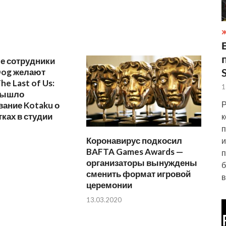
Ж
е сотрудники
Dog желают
he Last of Us:
1
 вышло
Р
ание Kotaku о
ках в студии
к
п
Коронавирус подкосил
и
BAFTA Games Awards —
п
организаторы вынуждены
б
сменить формат игровой
в
церемонии
13.03.2020