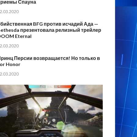
приемы Спауна
2.03.2020
бийственная BFG против исчадий Ада —
ethesda презентовала релизный трейлер
DOOM Eternal
2.03.2020
ринц Персии возвращается! Но только в
or Honor
2.03.2020