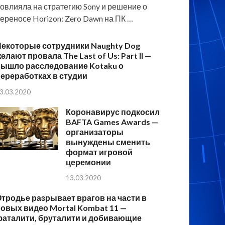
овлияла на стратегию Sony и решение о
ереносе Horizon: Zero Dawn на ПК …
Некоторые сотрудники Naughty Dog
елают провала The Last of Us: Part II —
вышло расследование Kotaku о
ереработках в студии
3.03.2020
Коронавирус подкосил
BAFTA Games Awards —
организаторы
вынуждены сменить
формат игровой
церемонии
13.03.2020
тродье разрывает врагов на части в
овых видео Mortal Kombat 11 —
фаталити, бруталити и добивающие