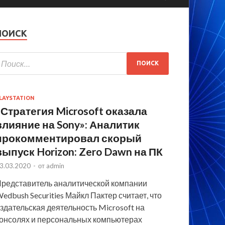
ПОИСК
LAYSTATION
«Стратегия Microsoft оказала
влияние на Sony»: Аналитик
прокомментировал скорый
выпуск Horizon: Zero Dawn на ПК
3.03.2020
-
от
admin
редставитель аналитической компании
edbush Securities Майкл Пактер считает, что
здательская деятельность Microsoft на
онсолях и персональных компьютерах