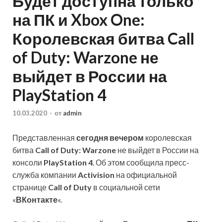
Будет доступна только
на ПК и Xbox One:
Королевская битва Call
of Duty: Warzone не
выйдет в России на
PlayStation 4
10.03.2020
-
от
admin
Представленная
сегодня вечером
королевская
битва
Call of Duty: Warzone
не выйдет в России на
консоли
PlayStation 4
. Об этом сообщила пресс-
служба компании
Activision
на официальной
странице
Call of Duty
в социальной сети
«
ВКонтакте
«.