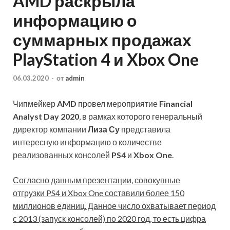
AMD раскрыла
информацию о
суммарных продажах
PlayStation 4 и Xbox One
06.03.2020
-
от
admin
Чипмейкер
AMD
провел мероприятие
Financial
Analyst Day 2020
, в рамках которого генеральный
директор компании
Лиза Су
представила
интересную информацию о количестве
реализованных консолей
PS4
и
Xbox One
.
Согласно данным презентации, совокупные
отгрузки PS4 и Xbox One составили более 150
миллионов единиц. Данное число охватывает период
с 2013 (запуск консолей) по 2020 год, то есть цифра