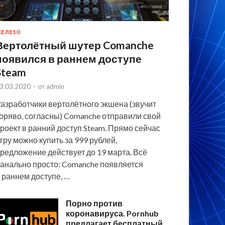
ЕЛЕЗО
Вертолётный шутер Comanche
появился в раннем доступе
Steam
3.03.2020
-
от
admin
азработчики вертолётного экшена (звучит
оряво, согласны) Comanche отправили свой
роект в ранний доступ Steam. Прямо сейчас
гру можно купить за 999 рублей,
редложение действует до 19 марта. Всё
анально просто: Comanche появляется
 раннем доступе, …
Порно против
коронавируса. Pornhub
предлагает бесплатный