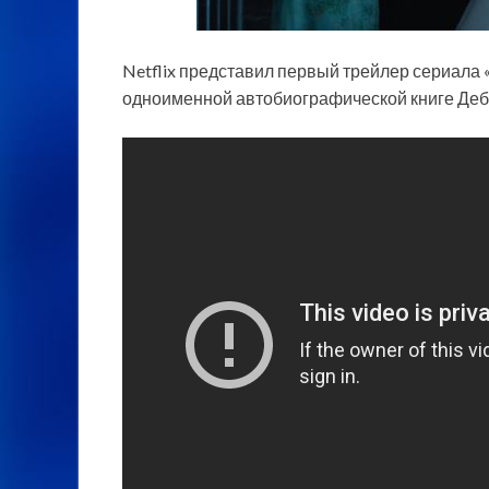
Netflix представил первый трейлер сериала 
одноименной автобиографической книге Де