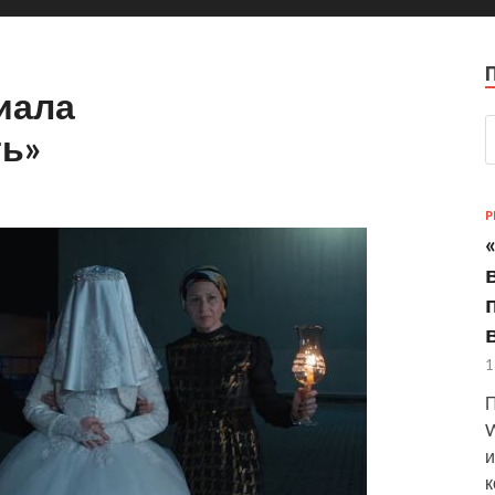
иала
ь»
P
1
П
W
и
к