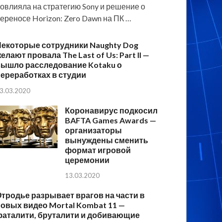
овлияла на стратегию Sony и решение о
ереносе Horizon: Zero Dawn на ПК …
Некоторые сотрудники Naughty Dog
елают провала The Last of Us: Part II —
вышло расследование Kotaku о
ереработках в студии
3.03.2020
Коронавирус подкосил
BAFTA Games Awards —
организаторы
вынуждены сменить
формат игровой
церемонии
13.03.2020
тродье разрывает врагов на части в
овых видео Mortal Kombat 11 —
фаталити, бруталити и добивающие