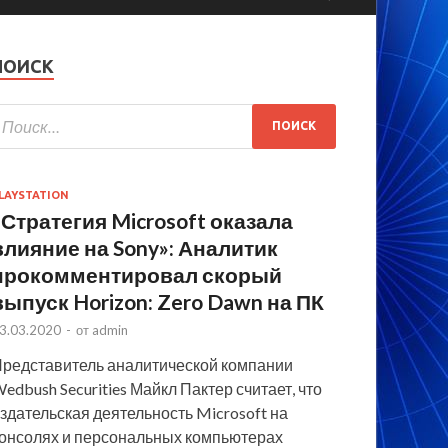
ПОИСК
LAYSTATION
«Стратегия Microsoft оказала
влияние на Sony»: Аналитик
прокомментировал скорый
выпуск Horizon: Zero Dawn на ПК
3.03.2020
-
от
admin
редставитель аналитической компании
edbush Securities Майкл Пактер считает, что
здательская деятельность Microsoft на
онсолях и персональных компьютерах