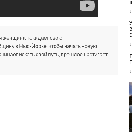
1
У
B
я женщина покидает свою
1
бщину в Нью-Йорке, чтобы
начать новую
ачинает искать свой путь, прошлое настигает
П
F
1