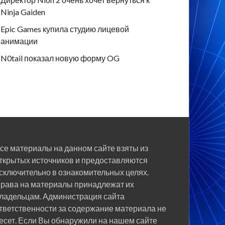
Ninja Gaiden
Epic Games купила студию лицевой
анимации
N0tail показал новую форму OG
се материалы на данном сайте взяты из
ткрытых источников и предоставляются
сключительно в ознакомительных целях.
рава на материалы принадлежат их
ладельцам. Администрация сайта
тветственности за содержание материала не
есет. Если Вы обнаружили на нашем сайте