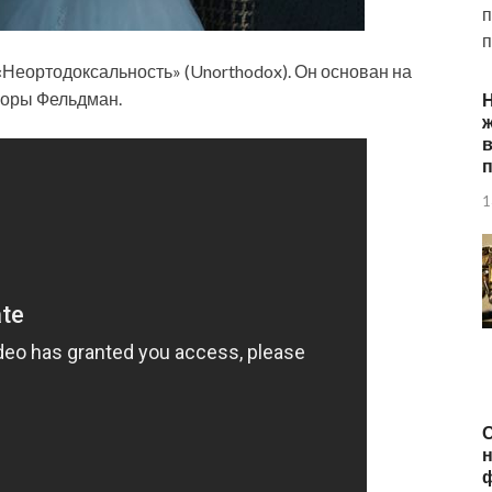
п
п
«Неортодоксальность» (Unorthodox). Он основан на
боры Фельдман.
ж
п
1
О
н