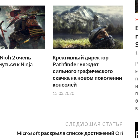
Ж
1
Nioh 2 очень
Креативный директор
Р
уться к Ninja
Pathfinder не ждет
сильного графического
к
скачка на новом поколении
п
консолей
и
п
13.03.2020
б
в
СЛЕДУЮЩАЯ СТАТЬЯ
Microsoft раскрыла список достижений Ori