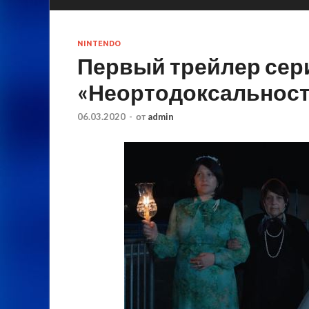
NINTENDO
Первый трейлер сер
«Неортодоксальност
06.03.2020
-
от
admin