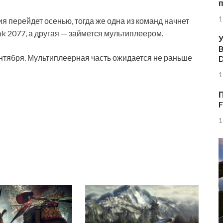
1
я перейдет осенью, тогда же одна из команд начнет
k 2077, а другая — займется мультиплеером.
У
B
ентября. Мультиплеерная часть ожидается не раньше
1
П
F
1