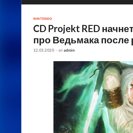
NINTENDO
CD Projekt RED начне
про Ведьмака после 
12.03.2020
-
от
admin