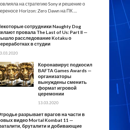
овлияла на стратегию Sony и решение о
ереносе Horizon: Zero Dawn на ПК …
Некоторые сотрудники Naughty Dog
елают провала The Last of Us: Part II —
вышло расследование Kotaku о
ереработках в студии
3.03.2020
Коронавирус подкосил
BAFTA Games Awards —
организаторы
вынуждены сменить
формат игровой
церемонии
13.03.2020
тродье разрывает врагов на части в
овых видео Mortal Kombat 11 —
фаталити, бруталити и добивающие