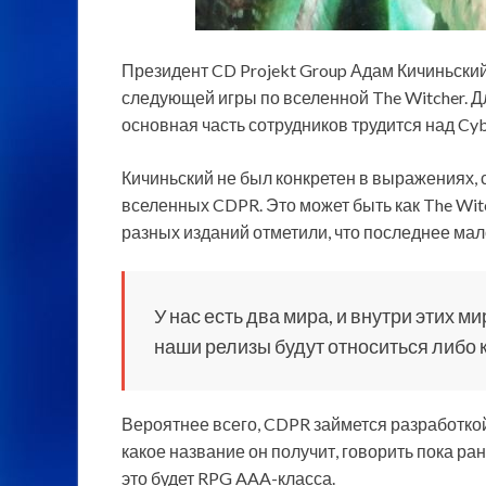
Президент CD Projekt Group Адам Кичиньский 
следующей игры по вселенной The Witcher. Д
основная часть сотрудников трудится над Cyb
Кичиньский не был конкретен в выражениях, 
вселенных CDPR. Это может быть как The Witc
разных изданий отметили, что последнее ма
У нас есть два мира, и внутри этих 
наши релизы будут относиться либо к
Вероятнее всего, CDPR займется разработкой 
какое название он получит, говорить пока ран
это будет RPG AAA-класса.