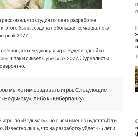
п
п
рассказал, что студия готова к разработке
ля этого была создана небольшая команда, пока
ж
erpunk 2077.
п
сообщив, что
следующая игра будет в одной из
1
her 4, так и сиквел Cyberpunk 2077. Журналисты
ловероятно.
миров мы хотим создавать игры. Следующие
 «Ведьмаку», либо к «Киберпанку».
игры по «Ведьмаку», но о чем именно будет тайтл и
О
н
о. Известно лишь, что на разработку уйдет 4-5 лет и