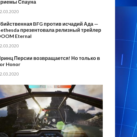
приемы Спауна
2.03.2020
бийственная BFG против исчадий Ада —
ethesda презентовала релизный трейлер
DOOM Eternal
2.03.2020
ринц Персии возвращается! Но только в
or Honor
2.03.2020