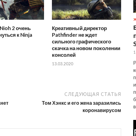
Ж
Nioh 2 очень
Креативный директор
уться к Ninja
Pathfinder не ждет
сильного графического
скачка на новом поколении
1
консолей
Р
13.03.2020
к
п
и
п
СЛЕДУЮЩАЯ СТАТЬЯ
б
анет
Том Хэнкс и его жена заразились
в
коронавирусом