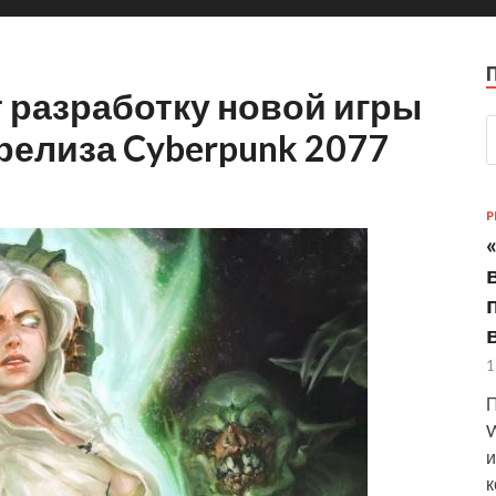
т разработку новой игры
релиза Cyberpunk 2077
P
1
П
W
и
к