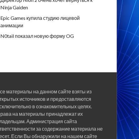
Ninja Gaiden
Epic Games купила студию лицевой
анимации
N0tail показал новую форму OG
се материалы на данном сайте взяты из
ткрытых источников и предоставляются
сключительно в ознакомительных целях.
рава на материалы принадлежат их
ладельцам. Администрация сайта
тветственности за содержание материала не
есет. Если Вы обнаружили на нашем сайте