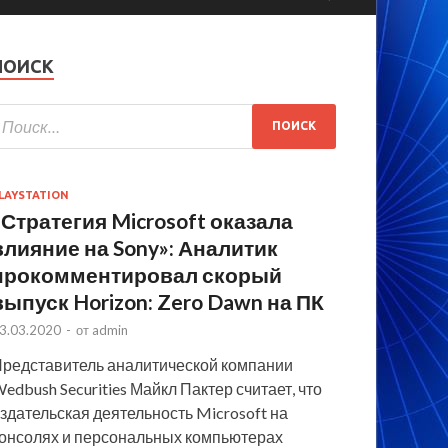
ПОИСК
LAYSTATION
«Стратегия Microsoft оказала
влияние на Sony»: Аналитик
прокомментировал скорый
выпуск Horizon: Zero Dawn на ПК
3.03.2020
-
от
admin
редставитель аналитической компании
edbush Securities Майкл Пактер считает, что
здательская деятельность Microsoft на
онсолях и персональных компьютерах