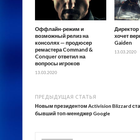
Оффлайн-режим и
Директор 
возможный релиз на
хочет верн
консолях — продюсер
Gaiden
ремастера Command &
13.03.2020
Conquer ответил на
вопросы игроков
13.03.2020
ПРЕДЫДУЩАЯ СТАТЬЯ
Новым президентом Activision Blizzard ст
бывший топ‑менеджер Google