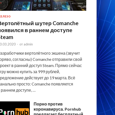
ЕЛЕЗО
Вертолётный шутер Comanche
появился в раннем доступе
Steam
3.03.2020
-
от
admin
азработчики вертолётного экшена (звучит
оряво, согласны) Comanche отправили свой
роект в ранний доступ Steam. Прямо сейчас
гру можно купить за 999 рублей,
редложение действует до 19 марта. Всё
анально просто: Comanche появляется
 раннем доступе, …
Порно против
коронавируса. Pornhub
предлагает бесплатный