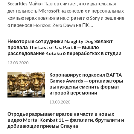
Securities Майкл Пактер считает, что издательская
деятельность Microsoft на консолях и персональных
компьютерах повлияла на стратегию Sony и решение
о переносе Horizon: Zero Dawn на ПК …
Некоторые сотрудники Naughty Dog желают
провала The Last of Us: Part II — вышло
расследование Kotaku о переработках в студии
13.03.2020
Коронавирус подкосил BAFTA
Games Awards — организаторы
вынуждены сменить формат
игровой церемонии
13.03.2020
Отродье разрывает врагов на части в новых
видео Mortal Kombat 11 — фаталити, бруталити и
добивающие приемы Спауна