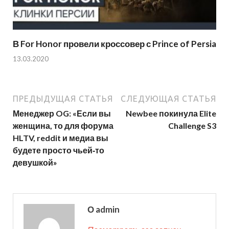
В For Honor провели кроссовер с Prince of Persia
13.03.2020
ПРЕДЫДУЩАЯ СТАТЬЯ
СЛЕДУЮЩАЯ СТАТЬЯ
Менеджер OG: «Если вы
Newbee покинула Elite
женщина, то для форума
Challenge S3
HLTV, reddit и медиа вы
будете просто чьей‑то
девушкой»
О admin