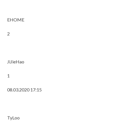
EHOME
2
JiJieHao
1
08.03.2020 17:15
TyLoo