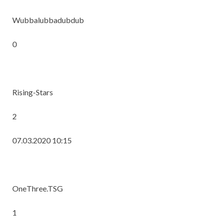
Wubbalubbadubdub
0
Rising-Stars
2
07.03.2020 10:15
OneThree.TSG
1