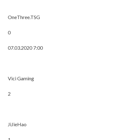
OneThree.TSG
0
07.03.2020 7:00
Vici Gaming
2
JiJieHao
1