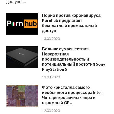
доступе, …
Порно против коронавируса.
Pornhub предлагает
бесплатный премиальный
доступ
13.03.2020
Больше сумасшествия.
Невероятная
производительность и
потенциальный прототип Sony
PlayStation 5
13.03.2020
Фото кристалла самого
необычного процессора Intel.
Четыре крошечных ядра и
огромный GPU
12.03.2020