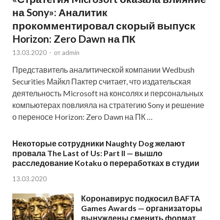
на Sony»: Аналитик
прокомментировал скорый выпуск
Horizon: Zero Dawn на ПК
13.03.2020
-
от
admin
Представитель аналитической компании Wedbush
Securities Майкл Пактер считает, что издательская
деятельность Microsoft на консолях и персональных
компьютерах повлияла на стратегию Sony и решение
о переносе Horizon: Zero Dawn на ПК …
Некоторые сотрудники Naughty Dog желают
провала The Last of Us: Part II — вышло
расследование Kotaku о переработках в студии
13.03.2020
Коронавирус подкосил BAFTA
Games Awards — организаторы
вынуждены сменить формат