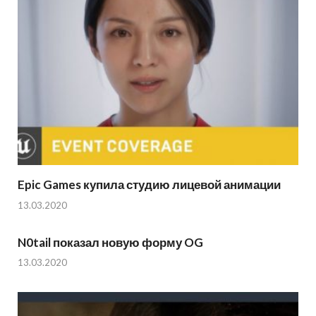
Epic Games купила студию лицевой анимации
13.03.2020
N0tail показал новую форму OG
13.03.2020