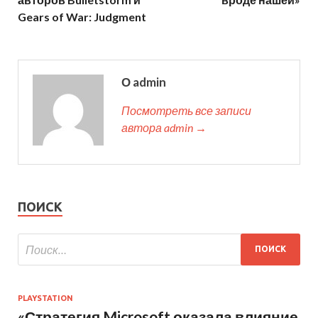
Gears of War: Judgment
О admin
Посмотреть все записи
автора admin →
ПОИСК
PLAYSTATION
«Стратегия Microsoft оказала влияние